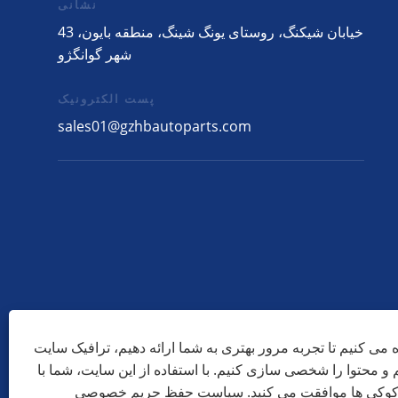
نشانی
43 خیابان شیکنگ، روستای یونگ شینگ، منطقه بایون،
شهر گوانگژو
پست الکترونیک
sales01@gzhbautoparts.com
ه می کنیم تا تجربه مرور بهتری به شما ارائه دهیم، ترافیک سایت
م و محتوا را شخصی سازی کنیم. با استفاده از این سایت، شما با
 کوکی ها موافقت می کنید.
سیاست حفظ حریم خصوصی