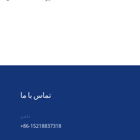
تماس با ما
تلفن
+86-15218837318